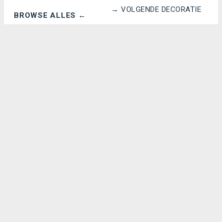
→ VOLGENDE DECORATIE
BROWSE ALLES ←
Mauritskade 64
1092 AD Amsterdam
The Netherland
Contact
communication@kit.nl
+31 (0)20 568 87 11